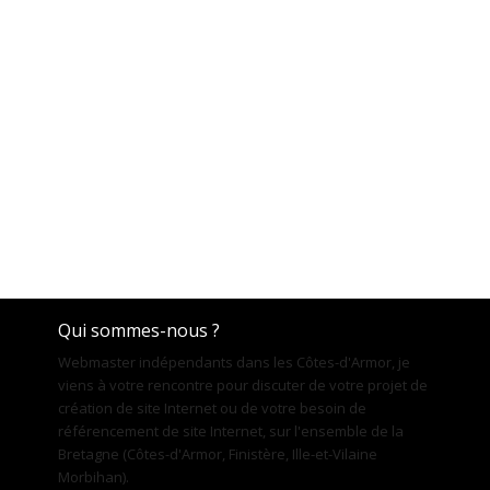
Qui sommes-nous ?
Webmaster indépendants dans les Côtes-d'Armor, je
viens à votre rencontre pour discuter de votre projet de
création de site Internet ou de votre besoin de
référencement de site Internet, sur l'ensemble de la
Bretagne (Côtes-d'Armor, Finistère, Ille-et-Vilaine
Morbihan).