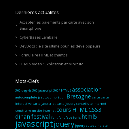
Dernières actualités
Accepter les paiements par carte avec son
Smartphone
CyberBases Lamballe
DevDocs : le site ultime pour les développeurs
Formulaire HTML et champs
HTML5 Video : Explication et Mini tuto
Mots-Clefs
association
360 degrés
360 javascript
360° HTML5
Bretagne
autocomplete js
autocomplétion
carte
carte
interactive
carte javascript
carte jquery
conseil site internet
cours HTML
CSS3
construire un site internet
dinan
festival
html5
font
font face
fonts
javascript
jquery
jquery autocomplete