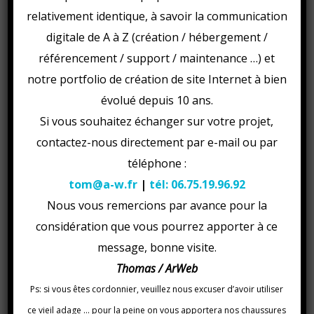
tracas techniques en choisissant l’un de nos packs clés en
relativement identique, à savoir la communication
mains.
digitale de A à Z (création / hébergement /
Prendre la direction ouest sur Rue du
référencement / support / maintenance …) et
1
Marchix/D795 vers Place Duclos
notre portfolio de création de site Internet à bien
évolué depuis 10 ans.
Prendre à droite sur Pl. Duclos/D795
2
Continuer de suivre D795
Si vous souhaitez échanger sur votre projet,
contactez-nous directement par e-mail ou par
3
Continuer sur Rue Thiers/D166
téléphone :
tom@a-w.fr
|
tél: 06.75.19.96.92
Au rond-point, prendre la 3e sortie sur Pl. du
4
Nous vous remercions par avance pour la
Général Leclerc
considération que vous pourrez apporter à ce
Place du Général Leclerc tourne légèrement
5
message, bonne visite.
à droite et devient Rue Capitaine Hesry
Thomas / ArWeb
Au rond-point, prendre la 1ère sortie sur
Ps: si vous êtes cordonnier, veuillez nous excuser d’avoir utiliser
6
Route de Ploubalay/D2 Continuer de suivre
ce vieil adage … pour la peine on vous apportera nos chaussures