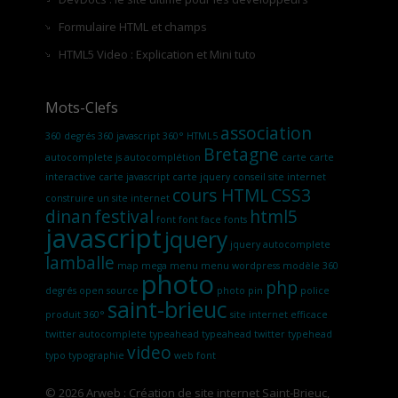
Formulaire HTML et champs
HTML5 Video : Explication et Mini tuto
Mots-Clefs
association
360 degrés
360 javascript
360° HTML5
Bretagne
autocomplete js
autocomplétion
carte
carte
interactive
carte javascript
carte jquery
conseil site internet
cours HTML
CSS3
construire un site internet
dinan
festival
html5
font
font face
fonts
javascript
jquery
jquery autocomplete
lamballe
map
mega menu
menu wordpress
modèle 360
photo
php
degrés
open source
photo pin
police
saint-brieuc
produit 360°
site internet efficace
twitter autocomplete
typeahead
typeahead twitter
typehead
video
typo
typographie
web font
© 2026
Arweb : Création de site internet Saint-Brieuc,