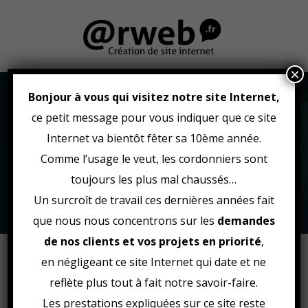
×
Bonjour à vous qui visitez notre site Internet,
ce petit message pour vous indiquer que ce site
Internet va bientôt fêter sa 10ème année.
Comme l’usage le veut, les cordonniers sont
Création Site Internet Dinan -
Arweb : Création de site
toujours les plus mal chaussés…
internet Saint-Brieuc, Rennes,
Un surcroît de travail ces dernières années fait
Dinan, Bretagne
que nous nous concentrons sur les
demandes
de nos clients et vos projets en priorité
,
Arweb : création site internet situé près de Dinan, se déplace à
en négligeant ce site Internet qui date et ne
votre rencontre pour réaliser un devis gratuit, et échanger avec
reflète plus tout à fait notre savoir-faire.
vous sur vos besoins de communication sur le web. Nous
offrons la possibilités aux entrepreneurs de se libérer des
Les prestations expliquées sur ce site reste