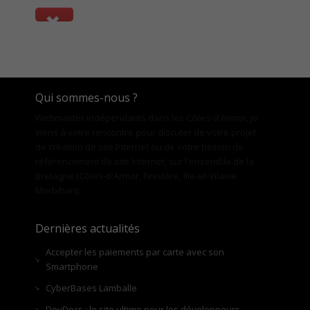
Qui sommes-nous ?
Webmaster indépendants dans les Côtes-d'Armor, je
viens à votre rencontre pour discuter de votre projet
de création de site Internet ou de votre besoin de
référencement de site Internet, sur l'ensemble de la
Bretagne (Côtes-d'Armor, Finistère, Ille-et-Vilaine
Morbihan).
Dernières actualités
Accepter les paiements par carte avec son
Smartphone
CyberBases Lamballe
DevDocs : le site ultime pour les développeurs