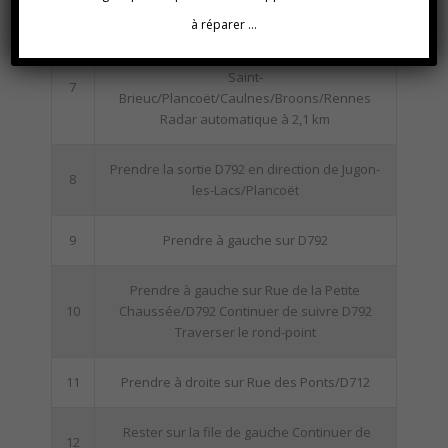
D2 Traverser le rond-point
à réparer …
À gauche, rejoindre N176 en direction de
Saint-
7
Brieuc/Plancoët/Caulnes/Broons/Rennes
Radar automatique à 2,1 km
Prendre la sortie D792 en direction de Jugon-
8
les-Lacs/Plancoët
9
Prendre à gauche sur D792
Prendre à gauche sur Rue de la Petite
10
Chaussée/D792 Continuer de suivre D792
Traverser le rond-point
11
Prendre à droite sur Rue des Ponts/D712
Rester sur la file de gauche Continuer de
12