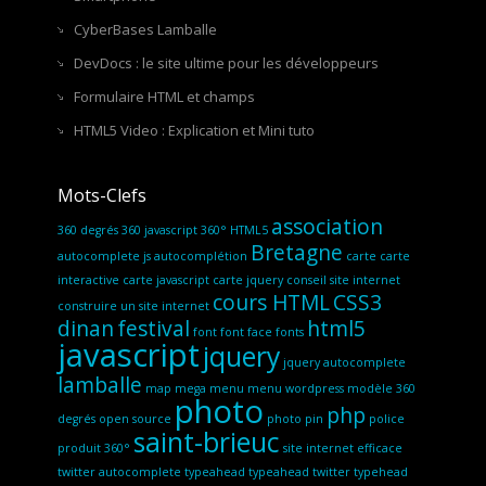
CyberBases Lamballe
DevDocs : le site ultime pour les développeurs
Formulaire HTML et champs
HTML5 Video : Explication et Mini tuto
Mots-Clefs
association
360 degrés
360 javascript
360° HTML5
Bretagne
autocomplete js
autocomplétion
carte
carte
interactive
carte javascript
carte jquery
conseil site internet
cours HTML
CSS3
construire un site internet
dinan
festival
html5
font
font face
fonts
javascript
jquery
jquery autocomplete
lamballe
map
mega menu
menu wordpress
modèle 360
photo
php
degrés
open source
photo pin
police
saint-brieuc
produit 360°
site internet efficace
twitter autocomplete
typeahead
typeahead twitter
typehead