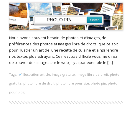
Nous avons souvent besoin de photos et d’images, de
préférences des photos et images libre de droits, que ce soit
pour illustrer un article, une recette de cuisine et ainsi rendre
nos textes plus attrayant. Ce n’est pas difficile vous me direz
de trouver des images sur le web, il y a par exemple le […]
Tags:
illustration article
,
image gratuite
,
image libre de droit
,
photo
gratuite
,
photo libre de droit
,
photo libre pour site
,
photo pin
,
photo
pour blog