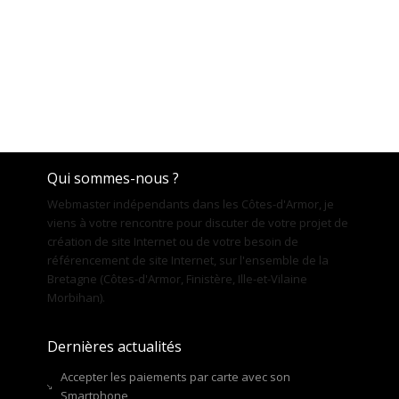
Qui sommes-nous ?
Webmaster indépendants dans les Côtes-d'Armor, je
viens à votre rencontre pour discuter de votre projet de
création de site Internet ou de votre besoin de
référencement de site Internet, sur l'ensemble de la
Bretagne (Côtes-d'Armor, Finistère, Ille-et-Vilaine
Morbihan).
Dernières actualités
Accepter les paiements par carte avec son
Smartphone