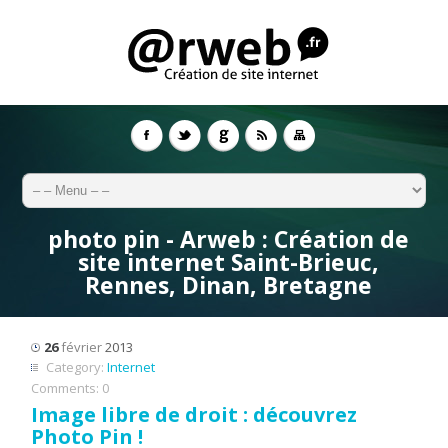
photo pin - Arweb : Création de
site internet Saint-Brieuc,
Rennes, Dinan, Bretagne
26
février
2013
Category:
Internet
Comments:
0
Image libre de droit : découvrez
Photo Pin !