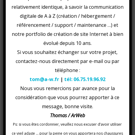
relativement identique, à savoir la communication
digitale de A à Z (création / hébergement /
LF Sonorisation
référencement / support / maintenance …) et
DJ, Animateur, Sonorisation, Location
notre portfolio de création de site Internet à bien
See details
évolué depuis 10 ans.
Si vous souhaitez échanger sur votre projet,
contactez-nous directement par e-mail ou par
téléphone :
tom@a-w.fr
|
tél: 06.75.19.96.92
Nous vous remercions par avance pour la
considération que vous pourrez apporter à ce
ADC Développement
message, bonne visite.
Cabinet de conseil à Saint-Brieuc
Thomas / ArWeb
See details
Ps: si vous êtes cordonnier, veuillez nous excuser d’avoir utiliser
ce vieil adage … pour la peine on vous apportera nos chaussures