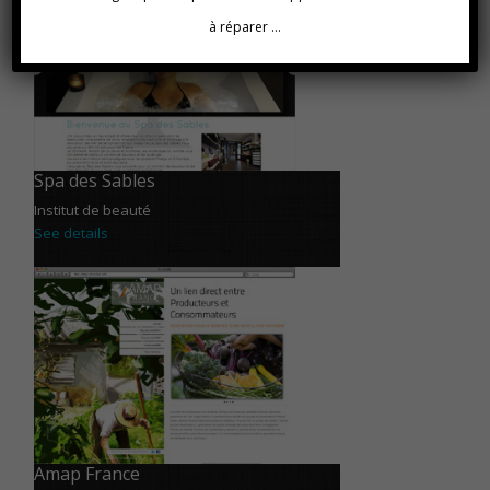
à réparer …
Spa des Sables
Institut de beauté
See details
Amap France