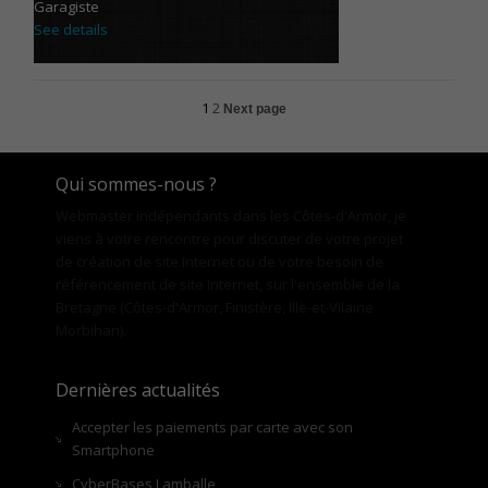
Garagiste
See details
1
2
Next page
Qui sommes-nous ?
Webmaster indépendants dans les Côtes-d'Armor, je
viens à votre rencontre pour discuter de votre projet
de création de site Internet ou de votre besoin de
référencement de site Internet, sur l'ensemble de la
Bretagne (Côtes-d'Armor, Finistère, Ille-et-Vilaine
Morbihan).
Dernières actualités
Accepter les paiements par carte avec son
Smartphone
CyberBases Lamballe