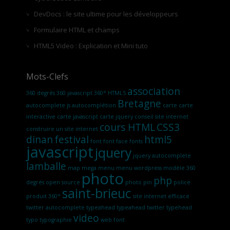
DevDocs : le site ultime pour les développeurs
Formulaire HTML et champs
HTML5 Video : Explication et Mini tuto
Mots-Clefs
association
360 degrés
360 javascript
360° HTML5
Bretagne
autocomplete js
autocomplétion
carte
carte
interactive
carte javascript
carte jquery
conseil site internet
cours HTML
CSS3
construire un site internet
dinan
festival
html5
font
font face
fonts
javascript
jquery
jquery autocomplete
lamballe
map
mega menu
menu wordpress
modèle 360
photo
php
degrés
open source
photo pin
police
saint-brieuc
produit 360°
site internet efficace
twitter autocomplete
typeahead
typeahead twitter
typehead
video
typo
typographie
web font